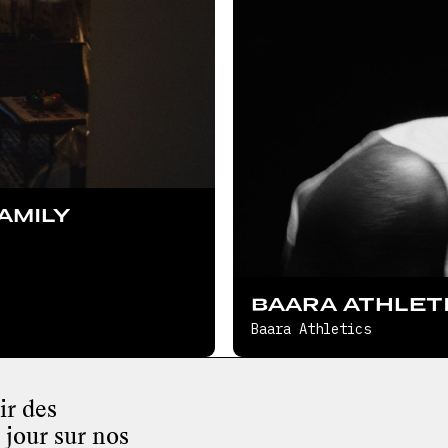
AMILY
BAARA ATHLET
Baara Athletics
ir des
 jour sur nos