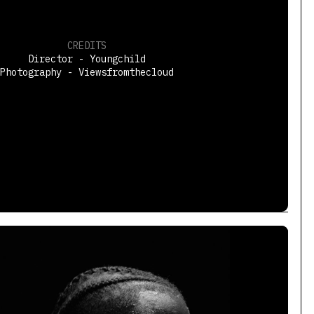
CREDITS
Director - Youngchild
Photography - Viewsfromthecloud