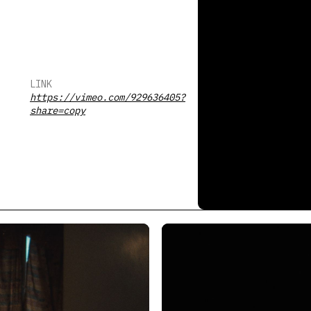
LINK
https://vimeo.com/929636405?
share=copy