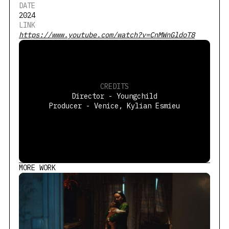
DATE
2024
LINK
https://www.youtube.com/watch?v=CnMWnGldoT8
CREDITS
Director - Youngchild
Producer - Venice, Kylian Esmieu
MORE WORK