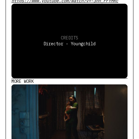
https://www.youtube.com/watch?v=-3nh_FFYMRc
CREDITS
Director - Youngchild
MORE WORK